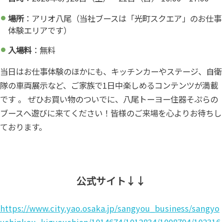
場所
：アリオ八尾（当社ブースは「光町スクエア」のお仕事
体験エリアです）
入場料
：無料
当日はお仕事体験のほかにも、キッチンカーやステージ、自衛
隊の車両展示など、ご家族で1日中楽しめるコンテンツが満載
です 。 ぜひお買い物のついでに、八尾トーヨー住器そぷらの
ブースへ遊びに来てください！皆様のご来場を心よりお待ちし
ております。
公式サイト↓↓
https://www.city.yao.osaka.jp/sangyou_business/sangyo
ushinkou_kigyoushien/1014674/1012834/1008794/102316