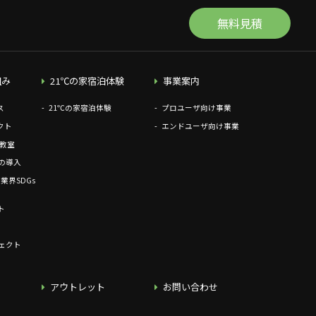
無料見積
組み
21℃の家宿泊体験
事業案内
ス
21℃の家宿泊体験
プロユーザ向け事業
クト
エンドユーザ向け事業
工教室
の導入
業界SDGs
ト
ェクト
アウトレット
お問い合わせ