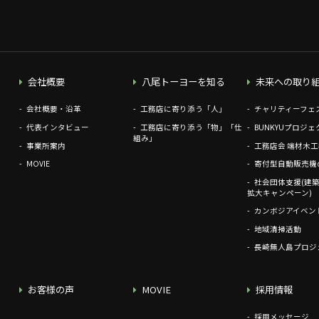
会社概要
八尾トーヨーを知る
未来への取り
会社概要・沿革
工務店に寄り添う「人」
チャリティーフェ
代表インタビュー
工務店に寄り添う「物」「仕
BUNKYUプロジェ
組み」
事業所案内
工務店会 端材木
MOVIE
寄付型自動販売機
社会団体支援(建築
拡大キャンペーン)
カンボジアイベン
地域清掃活動
長崎無人島プロジ
お客様の声
MOVIE
採用情報
採用メッセージ