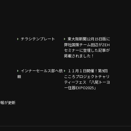
チラシテンプレート
東大阪新聞12月15日版に
弊社国策チーム田辺がZEH
セミナーに登壇した記事が
掲載されました！
インナーセールス部へ依
１１月１日開催！第9回
頼
こころプロジェクトチャリ
ティーフェス 「八尾トーヨ
ー住器EXPO2025」
情報が更新